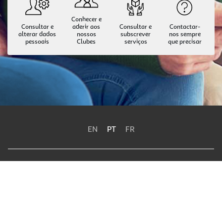
Conhecer e
Consultar e
aderir aos
Consultar e
Contactar-
alterar dados
nossos
subscrever
nos sempre
pessoais
Clubes
serviços
que precisar
EN
PT
FR
Política de Privacidade
Termos e Condições
Política de Cookies