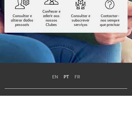
Conhecer e
Consultar e
aderir aos
Consultar e
Contactar-
alterar dados
nossos
subscrever
nos sempre
pessoais
Clubes
serviços
que precisar
EN
PT
FR
Política de Privacidade
Termos e Condições
Política de Cookies