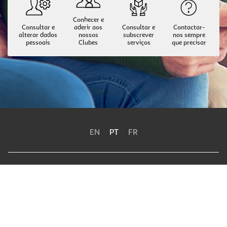
Conhecer e
Consultar e
aderir aos
Consultar e
Contactar-
alterar dados
nossos
subscrever
nos sempre
pessoais
Clubes
serviços
que precisar
EN
PT
FR
Política de Privacidade
Termos e Condições
Política de Cookies