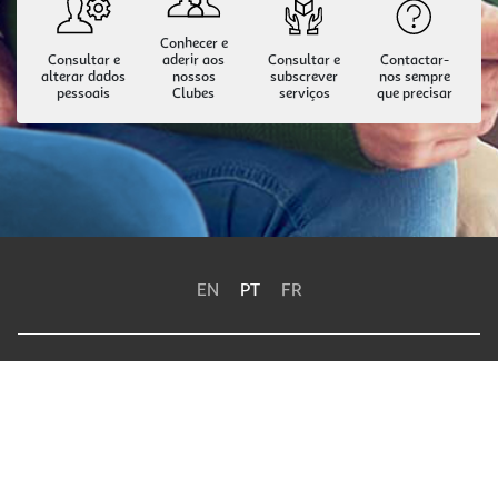
Conhecer e
Consultar e
aderir aos
Consultar e
Contactar-
alterar dados
nossos
subscrever
nos sempre
pessoais
Clubes
serviços
que precisar
EN
PT
FR
Política de Privacidade
Termos e Condições
Política de Cookies